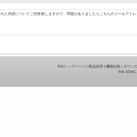
、質問された内容についてご回答致しますので、問題がありましたらこちらのメールアド
R4iトップページ
|
商品説明
|
機能比較
|
ダウン
R4i-SDHC.